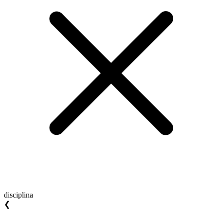
disciplina
❮