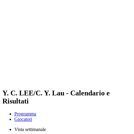
Futures
Futures - Qidong, CHN - 2026
Futures - Qidong, CHN - 2026
ritorna alla Home di BPT
Dove guardare
Squadre
Programma
Classifica
Y. C. LEE/C. Y. Lau - Calendario e
Risultati
Programma
Giocatori
Vista settimanale