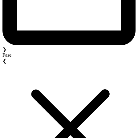
❯
Fase
❮