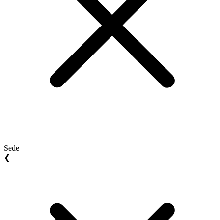
Sede
❮