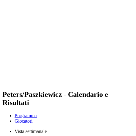
Futures
Futures - Qidong, CHN - 2026
Futures - Qidong, CHN - 2026
ritorna alla Home di BPT
Dove guardare
Squadre
Programma
Classifica
Peters/Paszkiewicz - Calendario e
Risultati
Programma
Giocatori
Vista settimanale