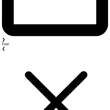
❯
Fase
❮