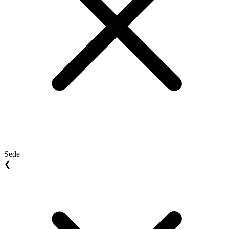
Sede
❮