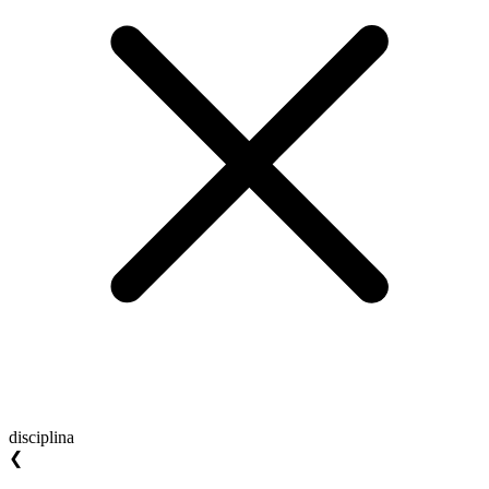
disciplina
❮