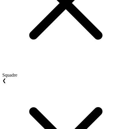
Squadre
❮