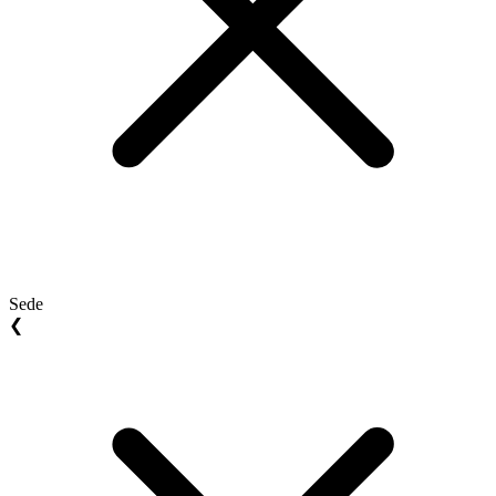
Sede
❮