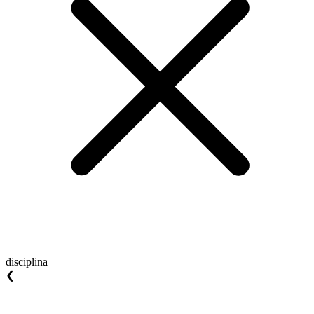
disciplina
❮