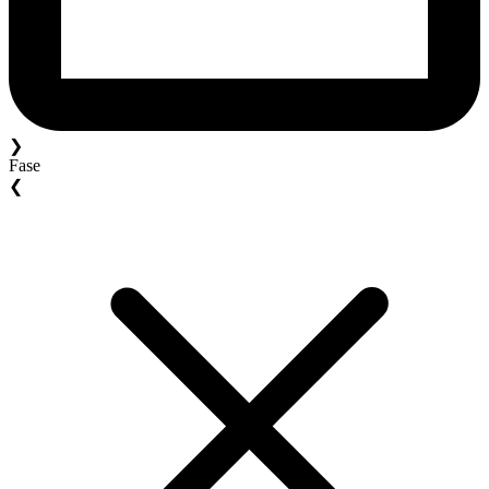
❯
Fase
❮