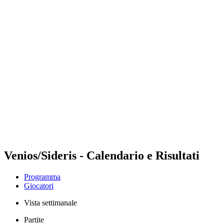
Futures
Futures - Qidong, CHN - 2026
Futures - Qidong, CHN - 2026
ritorna alla Home di BPT
Dove guardare
Squadre
Programma
Classifica
Venios/Sideris - Calendario e Risultati
Programma
Giocatori
Vista settimanale
Partite