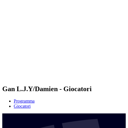
Futures
Futures - Qidong, CHN - 2026
Futures - Qidong, CHN - 2026
ritorna alla Home di BPT
Dove guardare
Squadre
Programma
Classifica
Gan L.J.Y/Damien - Giocatori
Programma
Giocatori