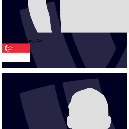
1
Lucas Jun Yang
Gan
SIN