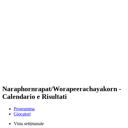
Futures
Futures - Qidong, CHN - 2026
Futures - Qidong, CHN - 2026
ritorna alla Home di BPT
Dove guardare
Squadre
Programma
Classifica
Naraphornrapat/Worapeerachayakorn -
Calendario e Risultati
Programma
Giocatori
Vista settimanale