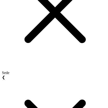
Sede
❮