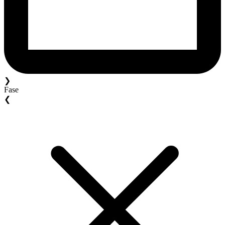
❯
Fase
❮