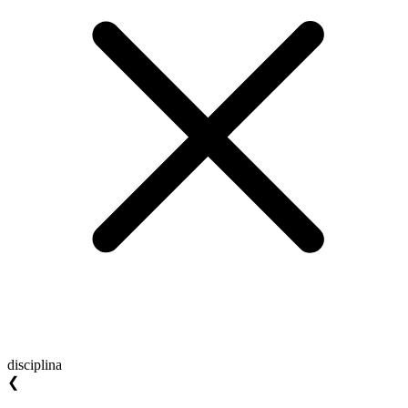
disciplina
❮