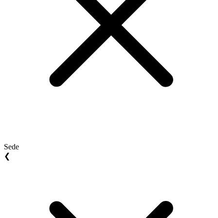
Sede
❮