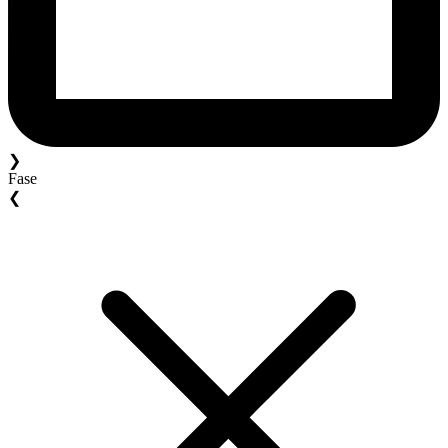
❯
Fase
❮