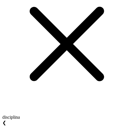
disciplina
❮