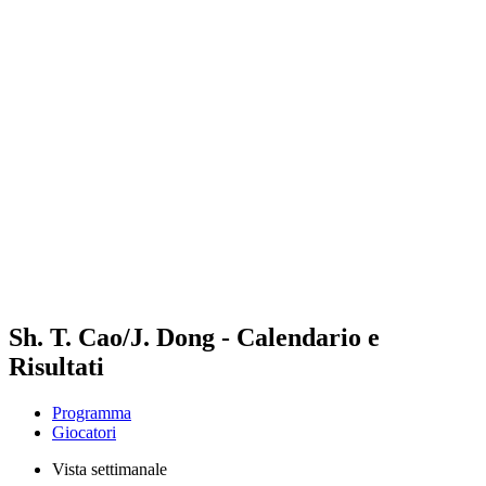
Futures
Futures - Qidong, CHN - 2026
Futures - Qidong, CHN - 2026
ritorna alla Home di BPT
Dove guardare
Squadre
Programma
Classifica
Sh. T. Cao/J. Dong - Calendario e
Risultati
Programma
Giocatori
Vista settimanale