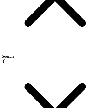
Squadre
❮