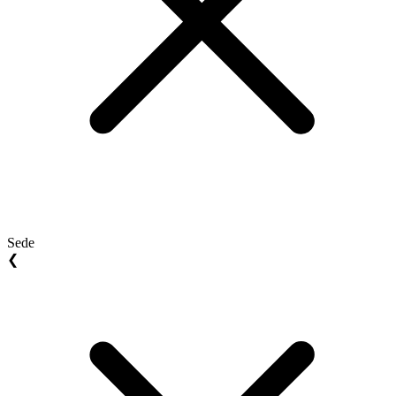
Sede
❮