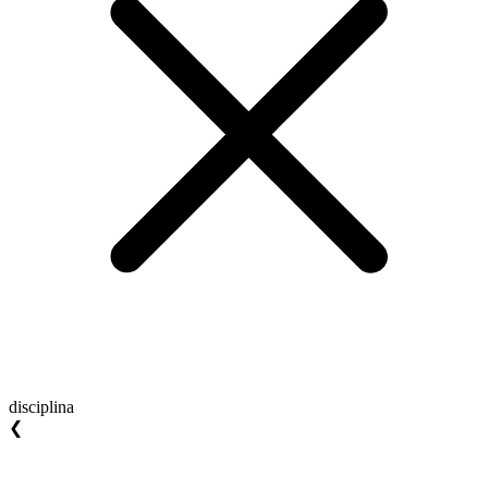
disciplina
❮