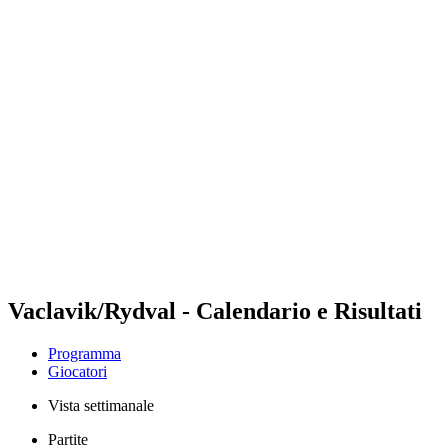
Futures
Futures - Rzeszow, POL - 2026
Futures - Rzeszow, POL - 2026
ritorna alla Home di BPT
Dove guardare
Squadre
Programma
Classifica
Vaclavik/Rydval - Calendario e Risultati
Programma
Giocatori
Vista settimanale
Partite