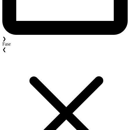
❯
Fase
❮