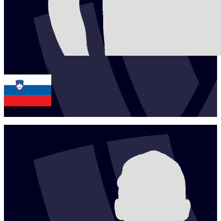
1
Mark
Pečnik
SLO