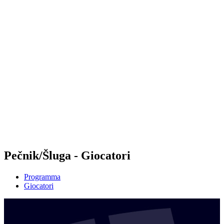
Futures
Futures - Rzeszow, POL - 2026
Futures - Rzeszow, POL - 2026
ritorna alla Home di BPT
Dove guardare
Squadre
Programma
Classifica
Pečnik/Šluga - Giocatori
Programma
Giocatori