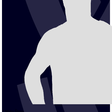
2
Maks
Šluga