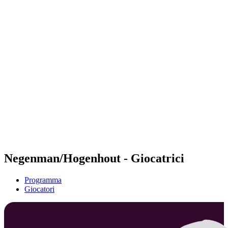
Futures
Futures - Rzeszow, POL - 2026
Futures - Rzeszow, POL - 2026
ritorna alla Home di BPT
Dove guardare
Squadre
Programma
Classifica
Negenman/Hogenhout - Giocatrici
Programma
Giocatori