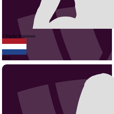
1
Nigella
Negenman
NED