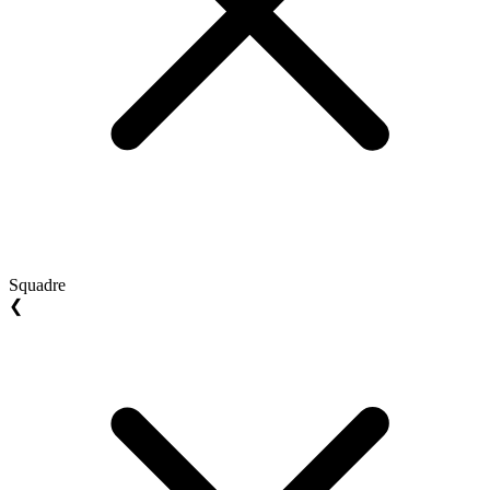
Squadre
❮