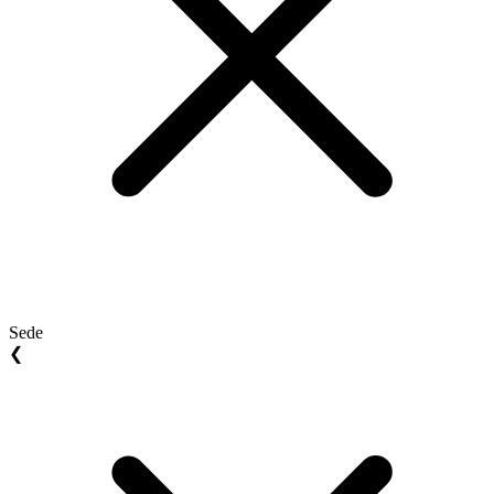
Sede
❮