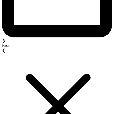
❯
Fase
❮