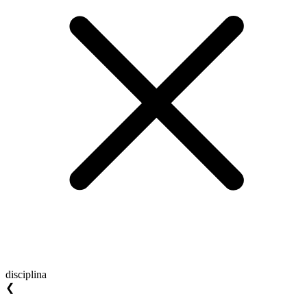
disciplina
❮