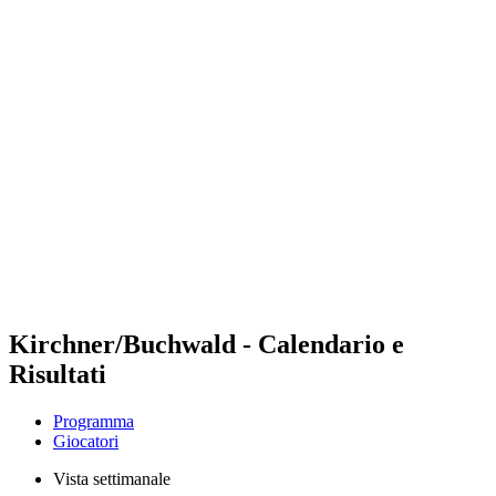
Futures
Futures - Rzeszow, POL - 2026
Futures - Rzeszow, POL - 2026
ritorna alla Home di BPT
Dove guardare
Squadre
Programma
Classifica
Kirchner/Buchwald - Calendario e
Risultati
Programma
Giocatori
Vista settimanale