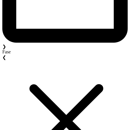
❯
Fase
❮