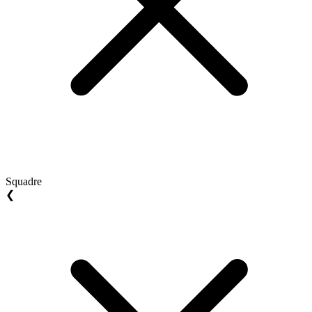
Squadre
❮