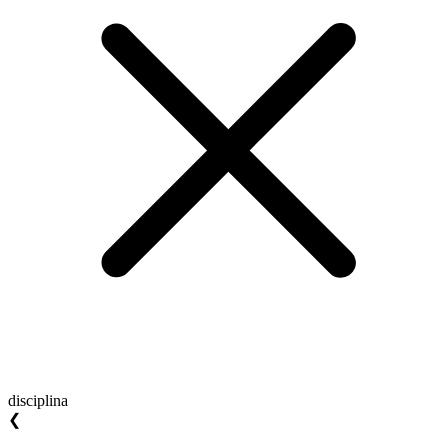
disciplina
❮