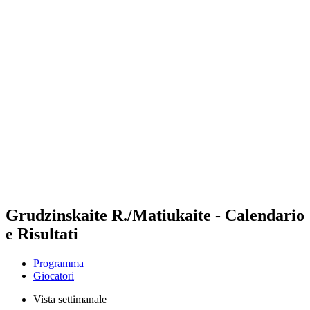
Futures
Futures - Rzeszow, POL - 2026
Futures - Rzeszow, POL - 2026
ritorna alla Home di BPT
Dove guardare
Squadre
Programma
Classifica
Grudzinskaite R./Matiukaite - Calendario
e Risultati
Programma
Giocatori
Vista settimanale