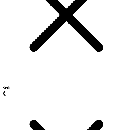
Sede
❮