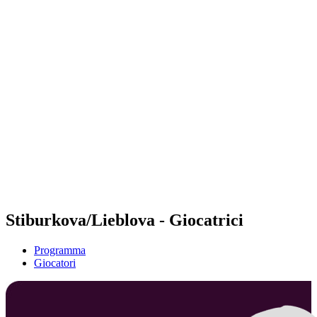
Futures
Futures - Rzeszow, POL - 2026
Futures - Rzeszow, POL - 2026
ritorna alla Home di BPT
Dove guardare
Squadre
Programma
Classifica
Stiburkova/Lieblova - Giocatrici
Programma
Giocatori