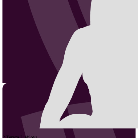
2
Tereza
Lieblova