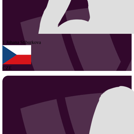
1
Johana
Stiburkova
CZE