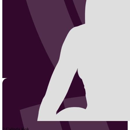
2
Calinda
Kok