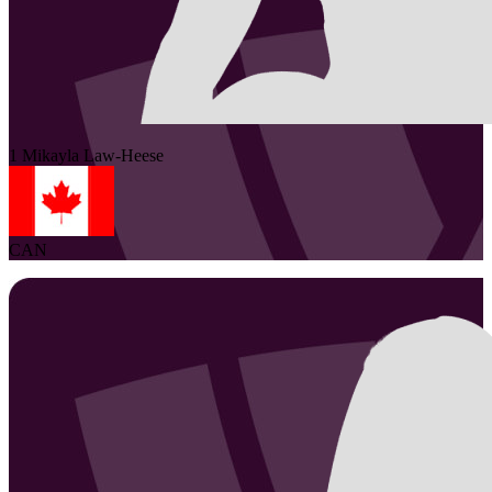
1
Mikayla
Law-Heese
CAN