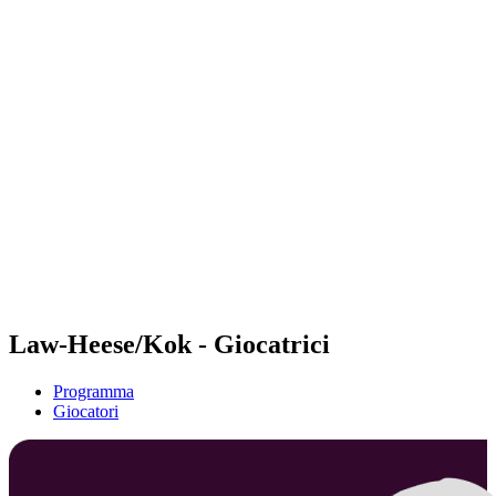
Futures
Futures - Rzeszow, POL - 2026
Futures - Rzeszow, POL - 2026
ritorna alla Home di BPT
Dove guardare
Squadre
Programma
Classifica
Law-Heese/Kok - Giocatrici
Programma
Giocatori