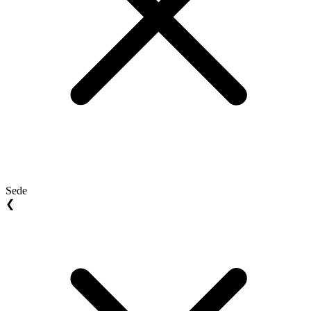
Sede
❮