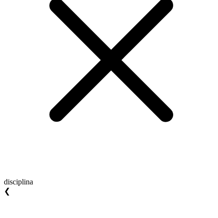
disciplina
❮