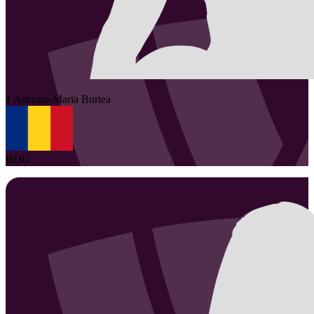
1
Adriana-Maria
Burtea
ROU