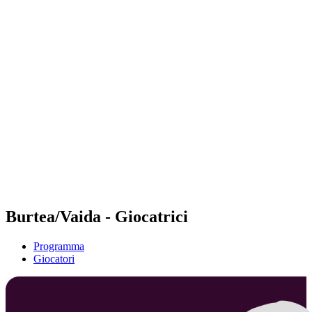
Futures
Futures - Sibiu, ROU - 2026
Futures - Sibiu, ROU - 2026
ritorna alla Home di BPT
Dove guardare
Squadre
Programma
Classifica
Burtea/Vaida - Giocatrici
Programma
Giocatori