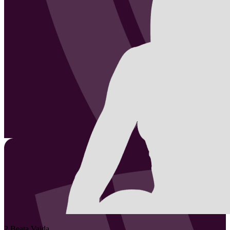
2
Beata
Vaida