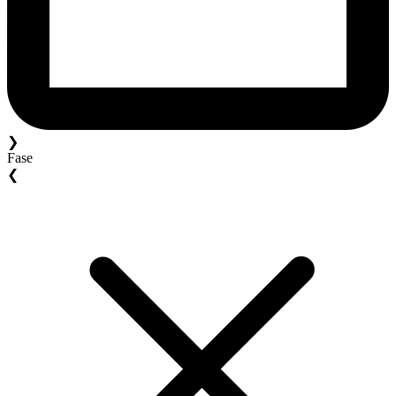
❯
Fase
❮