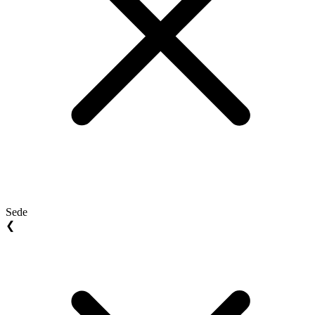
Sede
❮