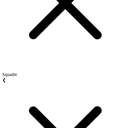
Squadre
❮