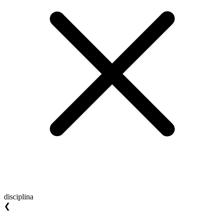
disciplina
❮