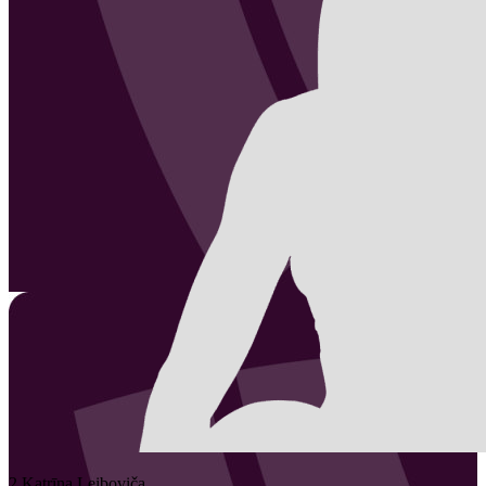
2
Katrīna
Leiboviča