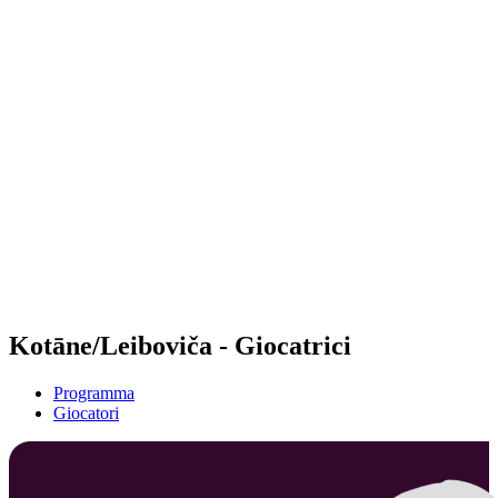
Futures
Futures - Sibiu, ROU - 2026
Futures - Sibiu, ROU - 2026
ritorna alla Home di BPT
Dove guardare
Squadre
Programma
Classifica
Kotāne/Leiboviča - Giocatrici
Programma
Giocatori