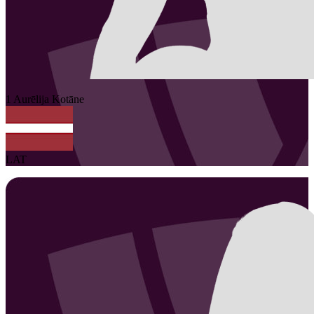
1
Aurēlija
Kotāne
LAT