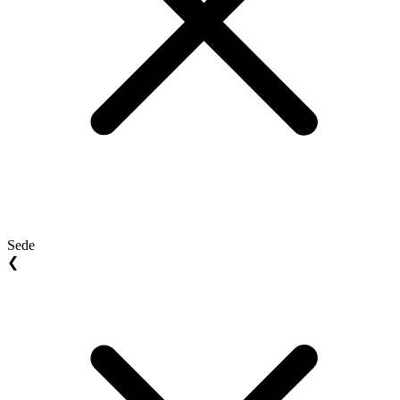
Sede
❮