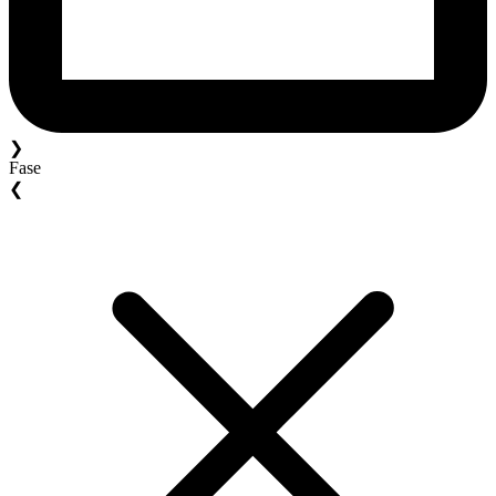
❯
Fase
❮