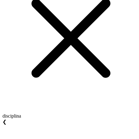
disciplina
❮