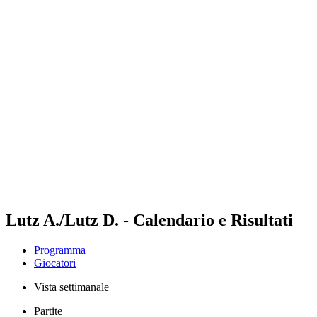
Futures
Futures - Spiez, SUI - 2026
Futures - Spiez, SUI - 2026
ritorna alla Home di BPT
Dove guardare
Squadre
Programma
Classifica
Lutz A./Lutz D. - Calendario e Risultati
Programma
Giocatori
Vista settimanale
Partite