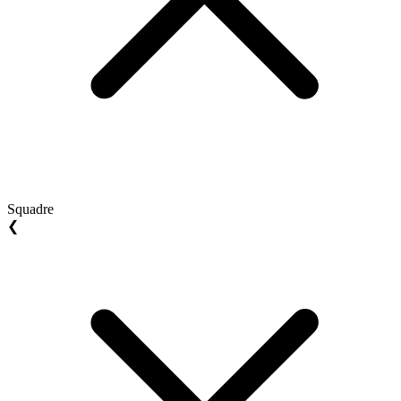
Squadre
❮