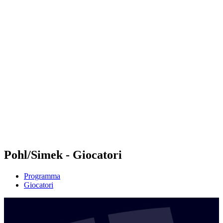
Futures
Futures - Tallinn, EST - 2026
Futures - Tallinn, EST - 2026
ritorna alla Home di BPT
Dove guardare
Squadre
Programma
Classifica
Pohl/Simek - Giocatori
Programma
Giocatori