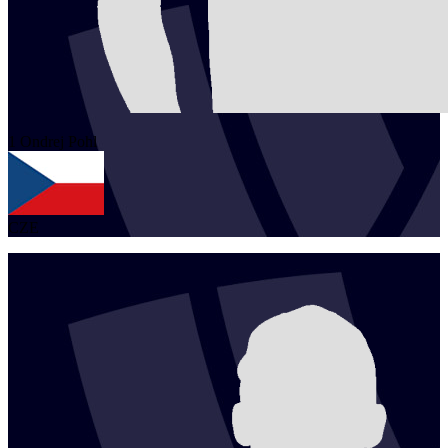
1
Ondrej
Pohl
CZE