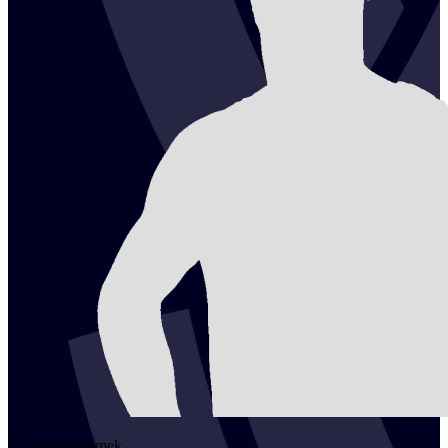
2
Vitezslav
Simek