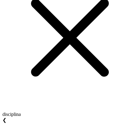
disciplina
❮