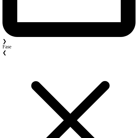
❯
Fase
❮