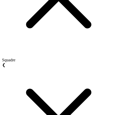
Squadre
❮