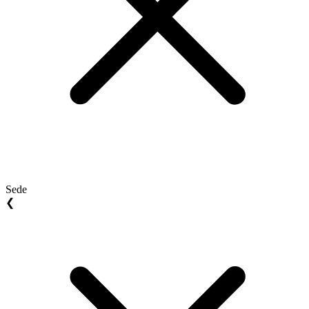
Sede
❮