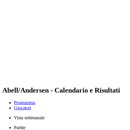
Futures
Futures - Tallinn, EST - 2026
Futures - Tallinn, EST - 2026
ritorna alla Home di BPT
Dove guardare
Squadre
Programma
Classifica
Abell/Andersen - Calendario e Risultati
Programma
Giocatori
Vista settimanale
Partite