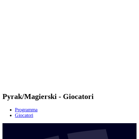
Futures
Futures - Tallinn, EST - 2026
Futures - Tallinn, EST - 2026
ritorna alla Home di BPT
Dove guardare
Squadre
Programma
Classifica
Pyrak/Magierski - Giocatori
Programma
Giocatori