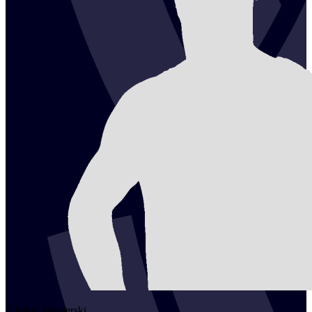
2
Jakub
Magierski