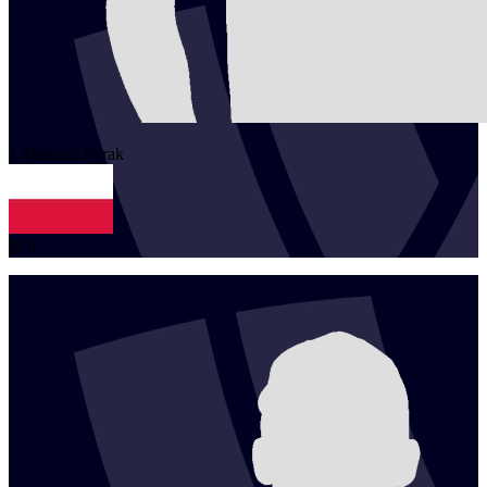
1
Mateusz
Pyrak
POL