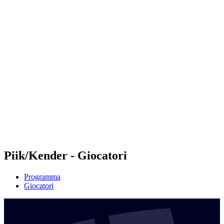
Futures
Futures - Tallinn, EST - 2026
Futures - Tallinn, EST - 2026
ritorna alla Home di BPT
Dove guardare
Squadre
Programma
Classifica
Piik/Kender - Giocatori
Programma
Giocatori