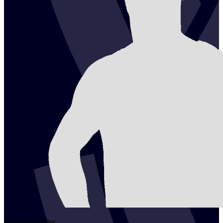
2
Armin
Kender