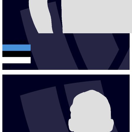
1
Urmas
Piik
EST