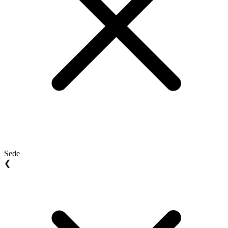
Sede
❮