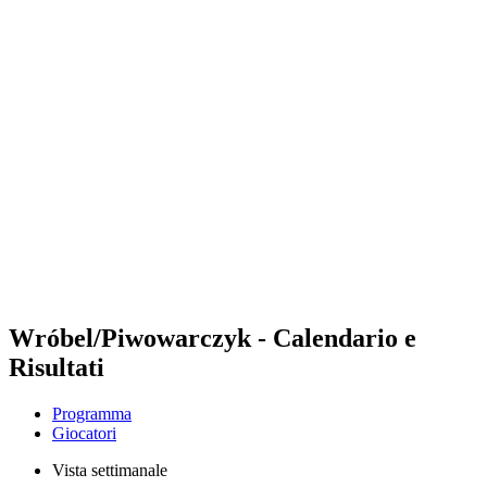
Futures
Futures - Tallinn, EST - 2026
Futures - Tallinn, EST - 2026
ritorna alla Home di BPT
Dove guardare
Squadre
Programma
Classifica
Wróbel/Piwowarczyk - Calendario e
Risultati
Programma
Giocatori
Vista settimanale