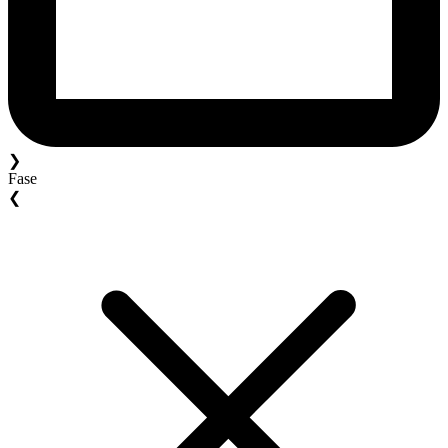
❯
Fase
❮