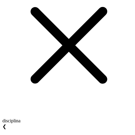
disciplina
❮