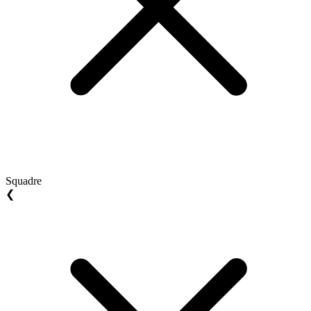
Squadre
❮