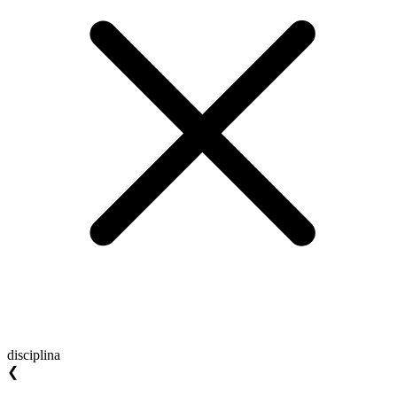
disciplina
❮