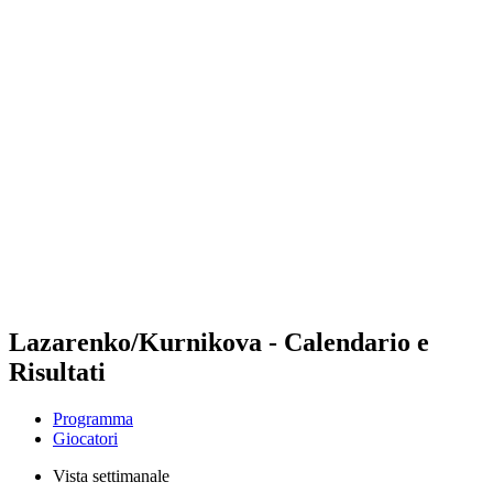
Futures
Futures - Tallinn, EST - 2026
Futures - Tallinn, EST - 2026
ritorna alla Home di BPT
Dove guardare
Squadre
Programma
Classifica
Lazarenko/Kurnikova - Calendario e
Risultati
Programma
Giocatori
Vista settimanale