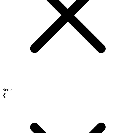
Sede
❮