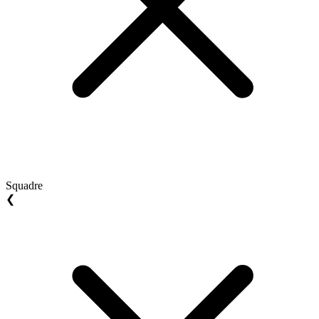
Squadre
❮