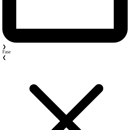
❯
Fase
❮