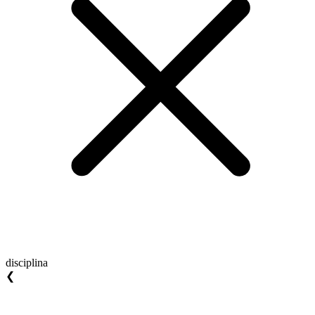
disciplina
❮