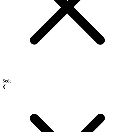
Sede
❮