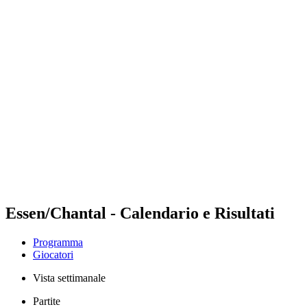
Futures
Futures - Tallinn, EST - 2026
Futures - Tallinn, EST - 2026
ritorna alla Home di BPT
Dove guardare
Squadre
Programma
Classifica
Essen/Chantal - Calendario e Risultati
Programma
Giocatori
Vista settimanale
Partite