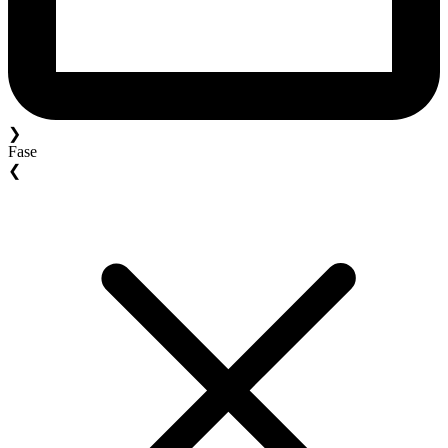
❯
Fase
❮