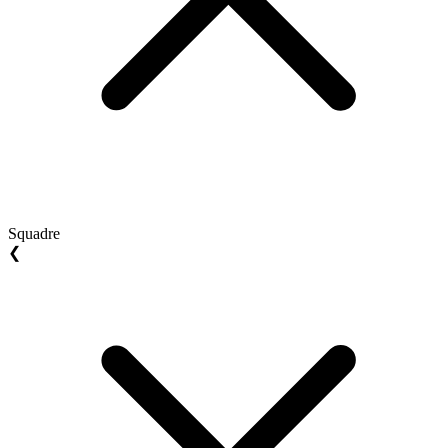
Squadre
❮