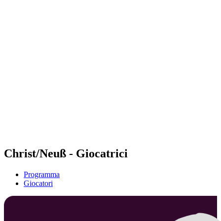
Futures
Futures - Tallinn, EST - 2026
Futures - Tallinn, EST - 2026
ritorna alla Home di BPT
Dove guardare
Squadre
Programma
Classifica
Christ/Neuß - Giocatrici
Programma
Giocatori