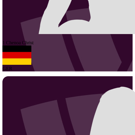
1
Chenoa
Christ
GER