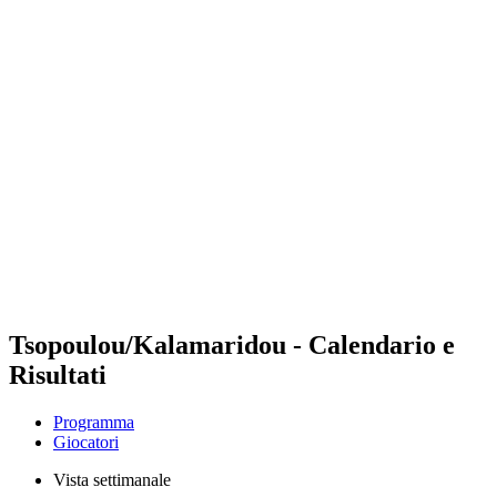
Futures
Futures - Tallinn, EST - 2026
Futures - Tallinn, EST - 2026
ritorna alla Home di BPT
Dove guardare
Squadre
Programma
Classifica
Tsopoulou/Kalamaridou - Calendario e
Risultati
Programma
Giocatori
Vista settimanale