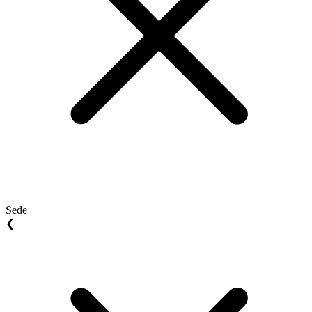
Sede
❮