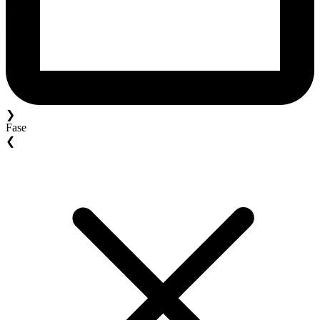
❯
Fase
❮