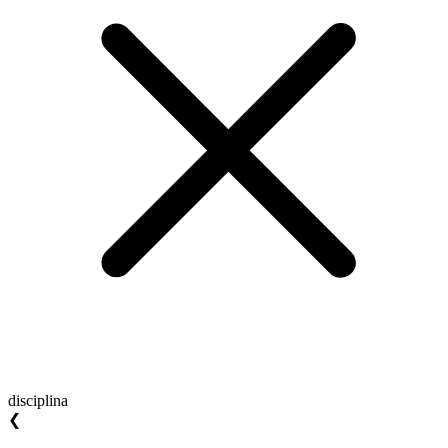
disciplina
❮