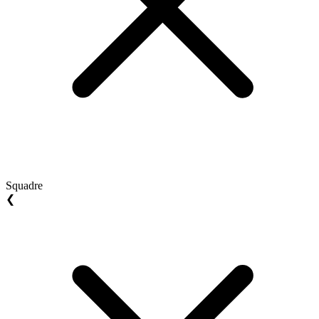
Squadre
❮