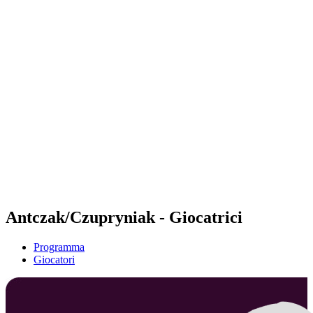
Futures
Futures - Tallinn, EST - 2026
Futures - Tallinn, EST - 2026
ritorna alla Home di BPT
Dove guardare
Squadre
Programma
Classifica
Antczak/Czupryniak - Giocatrici
Programma
Giocatori