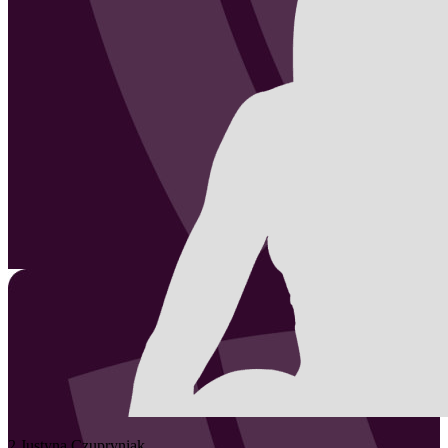
2
Justyna
Czupryniak