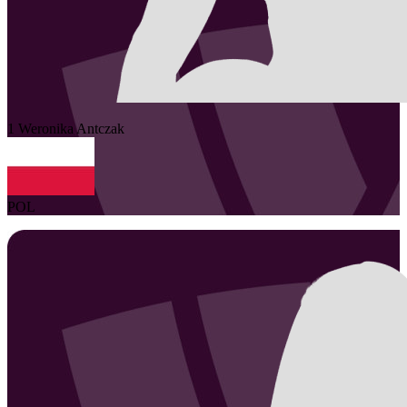
1
Weronika
Antczak
POL