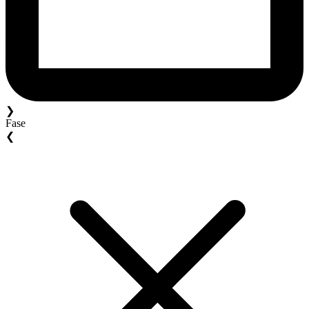
❯
Fase
❮