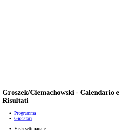
Futures
Futures - Warsaw, POL - 2026
Futures - Warsaw, POL - 2026
ritorna alla Home di BPT
Dove guardare
Squadre
Programma
Classifica
Groszek/Ciemachowski - Calendario e
Risultati
Programma
Giocatori
Vista settimanale