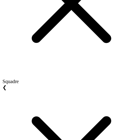
Squadre
❮