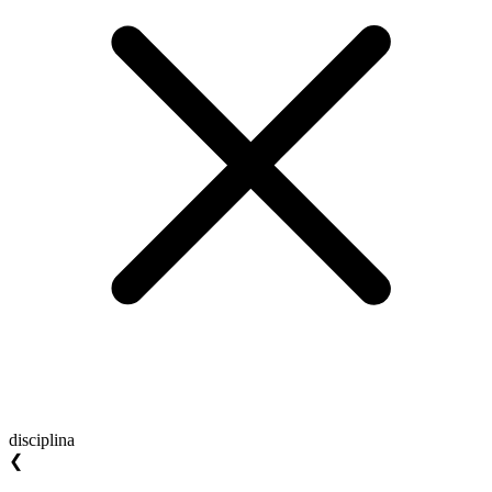
disciplina
❮