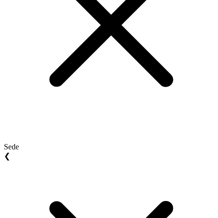
Sede
❮