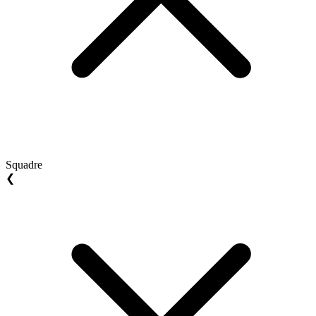
Squadre
❮