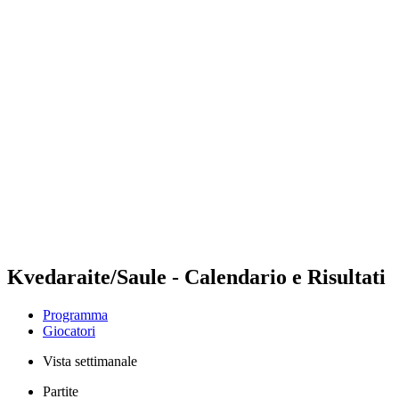
Futures
Futures - Warsaw, POL - 2026
Futures - Warsaw, POL - 2026
ritorna alla Home di BPT
Dove guardare
Squadre
Programma
Classifica
Kvedaraite/Saule - Calendario e Risultati
Programma
Giocatori
Vista settimanale
Partite