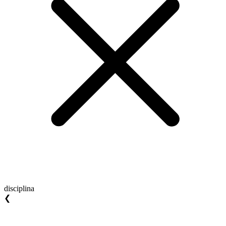
disciplina
❮