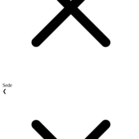
Sede
❮