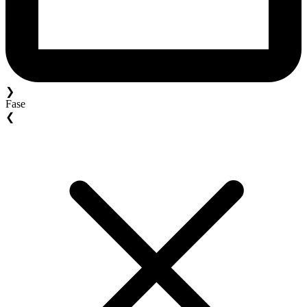
❯
Fase
❮