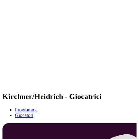
Futures
Futures - Warsaw, POL - 2026
Futures - Warsaw, POL - 2026
ritorna alla Home di BPT
Dove guardare
Squadre
Programma
Classifica
Kirchner/Heidrich - Giocatrici
Programma
Giocatori