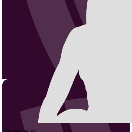
2
Helene
Heidrich