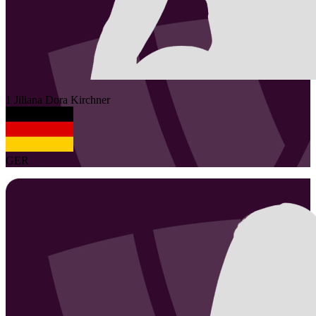
1
Jiliana Dora
Kirchner
GER