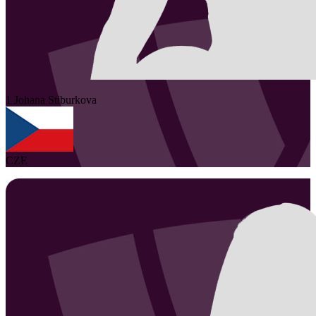
1
Johana
Stiburkova
CZE