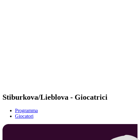
Futures
Futures - Warsaw, POL - 2026
Futures - Warsaw, POL - 2026
ritorna alla Home di BPT
Dove guardare
Squadre
Programma
Classifica
Stiburkova/Lieblova - Giocatrici
Programma
Giocatori