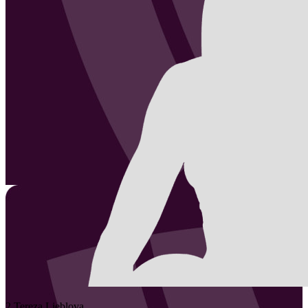
2
Tereza
Lieblova