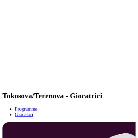
Futures
Futures - Warsaw, POL - 2026
Futures - Warsaw, POL - 2026
ritorna alla Home di BPT
Dove guardare
Squadre
Programma
Classifica
Tokosova/Terenova - Giocatrici
Programma
Giocatori