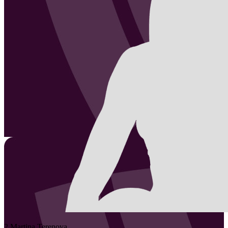
2
Martina
Terenova