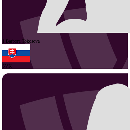
1
Barbora
Tokosova
SVK