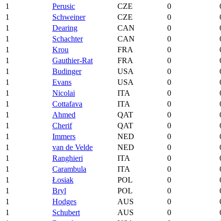
1
Perusic
CZE
0
1
Schweiner
CZE
0
1
Dearing
CAN
0
1
Schachter
CAN
0
1
Krou
FRA
0
1
Gauthier-Rat
FRA
0
1
Budinger
USA
0
1
Evans
USA
0
1
Nicolai
ITA
0
1
Cottafava
ITA
0
1
Ahmed
QAT
0
1
Cherif
QAT
0
1
Immers
NED
0
1
van de Velde
NED
0
1
Ranghieri
ITA
0
1
Carambula
ITA
0
1
Łosiak
POL
0
1
Bryl
POL
0
1
Hodges
AUS
0
1
Schubert
AUS
0