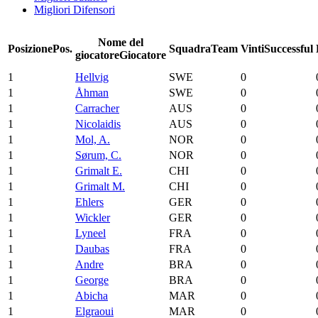
Migliori Difensori
Nome del
Posizione
Pos.
Squadra
Team
Vinti
Successful
giocatore
Giocatore
1
Hellvig
SWE
0
1
Åhman
SWE
0
1
Carracher
AUS
0
1
Nicolaidis
AUS
0
1
Mol, A.
NOR
0
1
Sørum, C.
NOR
0
1
Grimalt E.
CHI
0
1
Grimalt M.
CHI
0
1
Ehlers
GER
0
1
Wickler
GER
0
1
Lyneel
FRA
0
1
Daubas
FRA
0
1
Andre
BRA
0
1
George
BRA
0
1
Abicha
MAR
0
1
Elgraoui
MAR
0