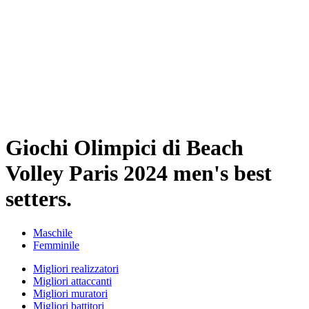
Squadre
Programma
Classifica
Statistiche
Foto
Beach Volley alle Olimpiadi
Torneo
News
Giochi Olimpici di Beach
Volley Paris 2024 men's best
setters.
Maschile
Femminile
Migliori realizzatori
Migliori attaccanti
Migliori muratori
Migliori battitori