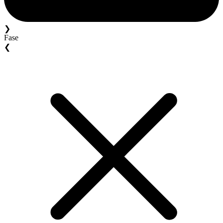
❯
Fase
❮