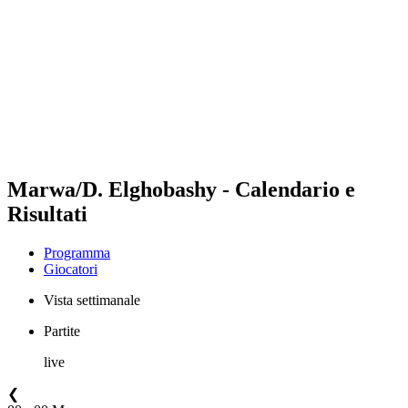
Squadre
Programma
Classifica
Statistiche
Foto
Beach Volley alle Olimpiadi
Torneo
News
Marwa/D. Elghobashy - Calendario e
Risultati
Programma
Giocatori
Vista settimanale
Partite
live
❮