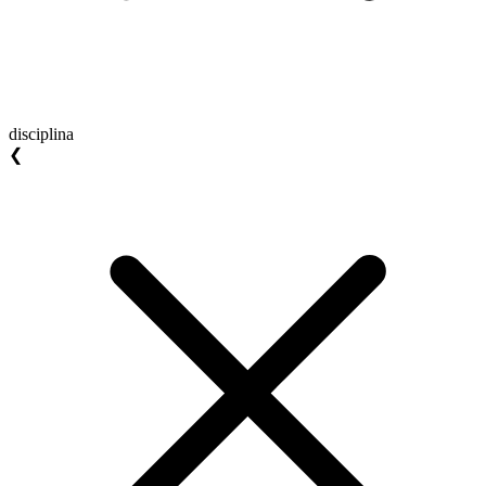
disciplina
❮