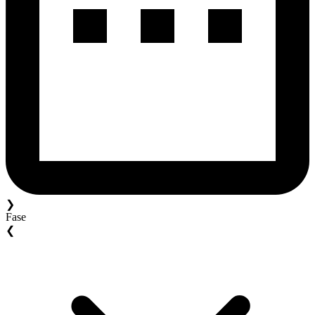
❯
Fase
❮