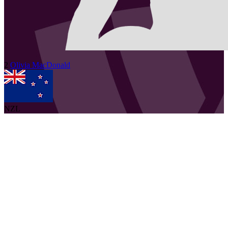
2
Olivia
MacDonald
NZL