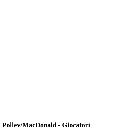
Where to Watch
Tickets
Programma
Squadre
Classifica
Statistiche
Torneo
News
Shop
Media
Stagione 2025
❮
Stagione 2025
Stagione 2023
Stagione 2022
Polley/MacDonald - Giocatori