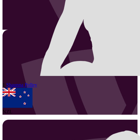
1
Shaunna
Polley
NZL