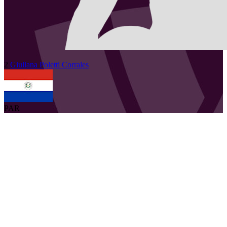
2
Giuliana
Poletti Corrales
PAR