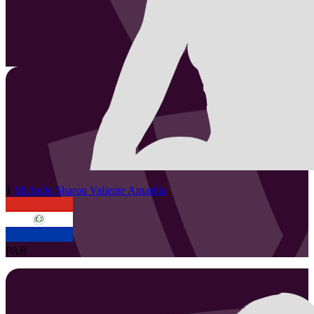
1
Michelle Sharon
Valiente Amarilla
PAR