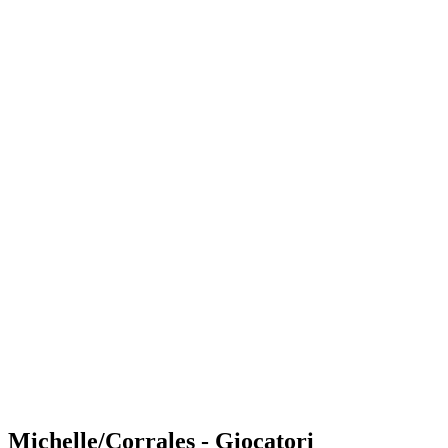
Where to Watch
Tickets
Programma
Squadre
Classifica
Statistiche
Torneo
News
Shop
Media
Stagione 2025
❮
Stagione 2025
Stagione 2023
Stagione 2022
Michelle/Corrales - Giocatori