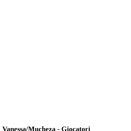
Where to Watch
Tickets
Programma
Squadre
Classifica
Statistiche
Torneo
News
Shop
Media
Stagione 2025
❮
Stagione 2025
Stagione 2023
Stagione 2022
Vanessa/Mucheza - Giocatori