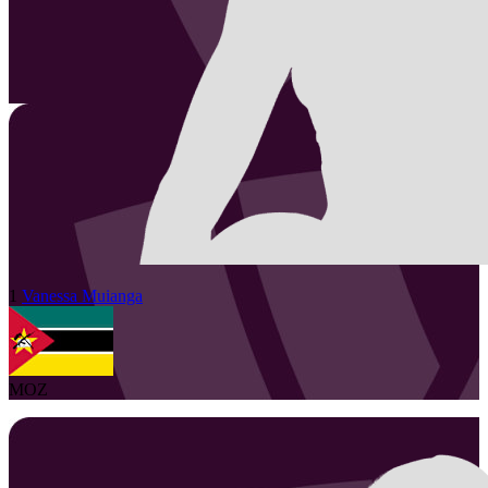
1
Vanessa
Muianga
MOZ