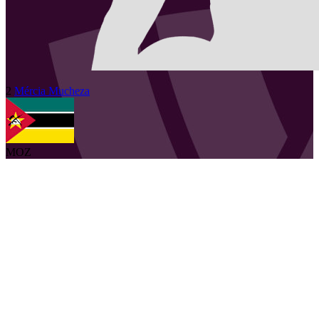
2
Mércia
Mucheza
MOZ