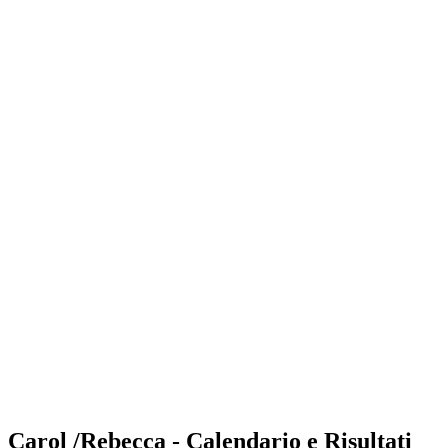
Where to Watch
Tickets
Programma
Squadre
Classifica
Statistiche
Torneo
News
Shop
Media
Stagione 2025
❮
Stagione 2025
Stagione 2023
Stagione 2022
Carol /Rebecca - Calendario e Risultati