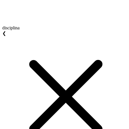
disciplina
❮