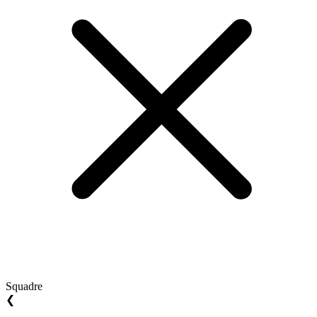
Squadre
❮