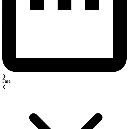
❯
Fase
❮