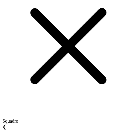
Squadre
❮