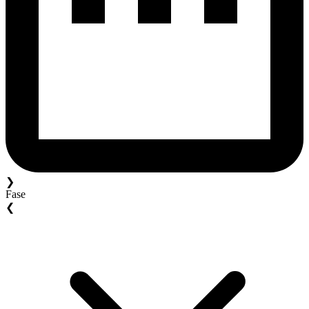
❯
Fase
❮