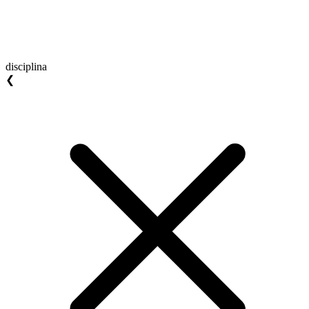
disciplina
❮