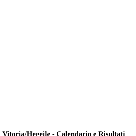
Where to Watch
Tickets
Programma
Squadre
Classifica
Statistiche
Torneo
News
Shop
Media
Stagione 2025
❮
Stagione 2025
Stagione 2023
Stagione 2022
Vitoria/Hegeile - Calendario e Risultati