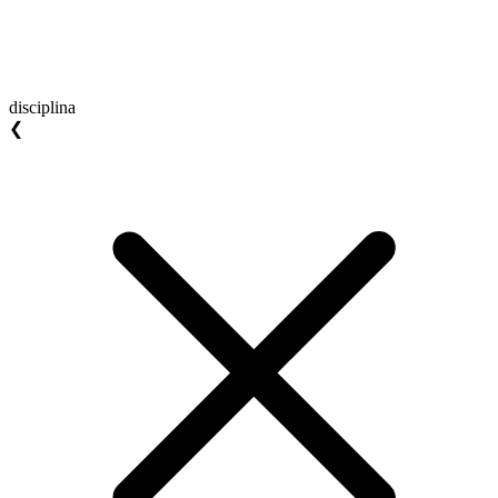
disciplina
❮