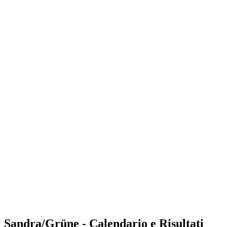
Where to Watch
Tickets
Programma
Squadre
Classifica
Statistiche
Torneo
News
Shop
Media
Stagione 2025
❮
Stagione 2025
Stagione 2023
Stagione 2022
Sandra/Grüne - Calendario e Risultati