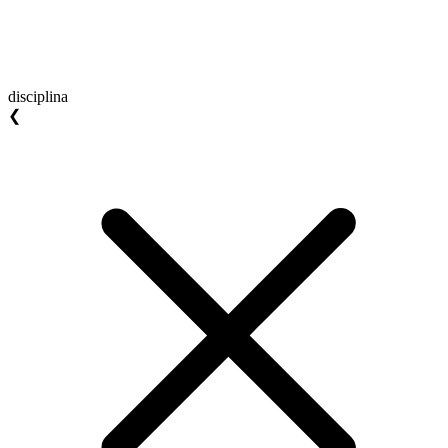
disciplina
❮