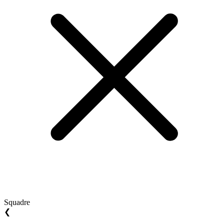
Squadre
❮