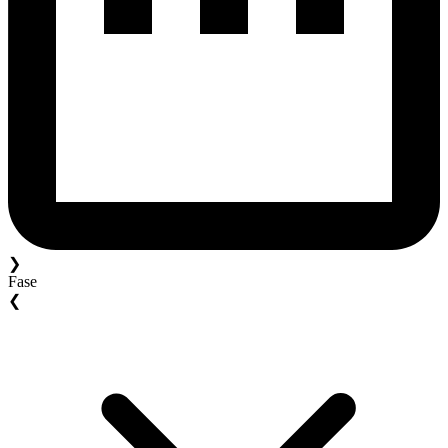
❯
Fase
❮