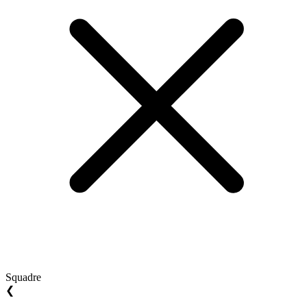
Squadre
❮