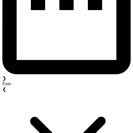
❯
Fase
❮