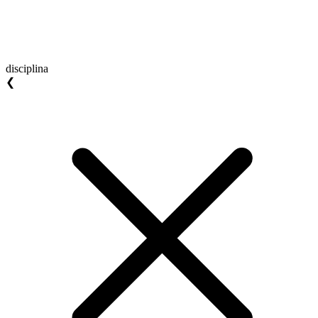
disciplina
❮