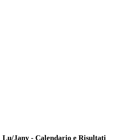
Where to Watch
Tickets
Programma
Squadre
Classifica
Statistiche
Torneo
News
Shop
Media
Stagione 2025
❮
Stagione 2025
Stagione 2023
Stagione 2022
Lu/Jany - Calendario e Risultati