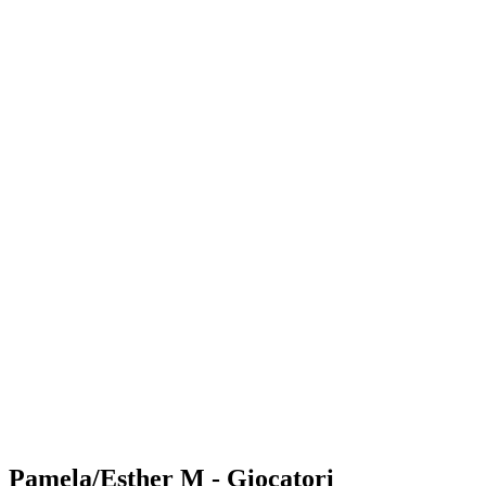
Where to Watch
Tickets
Programma
Squadre
Classifica
Statistiche
Torneo
News
Shop
Media
Stagione 2025
❮
Stagione 2025
Stagione 2023
Stagione 2022
Pamela/Esther M - Giocatori