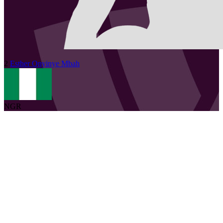
2
Esther Onyinye
Mbah
NGR