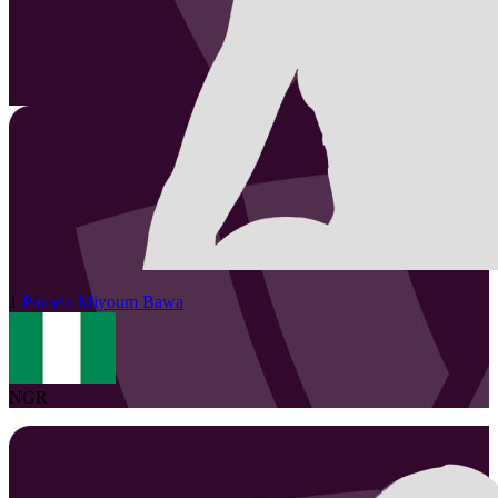
1
Pamela Miyoum
Bawa
NGR