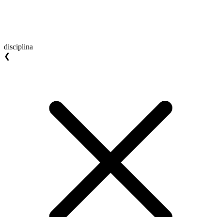
disciplina
❮