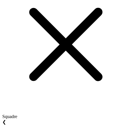
Squadre
❮