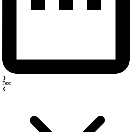
❯
Fase
❮