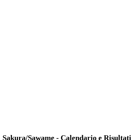
Where to Watch
Tickets
Programma
Squadre
Classifica
Statistiche
Torneo
News
Shop
Media
Stagione 2025
❮
Stagione 2025
Stagione 2023
Stagione 2022
Sakura/Sawame - Calendario e Risultati