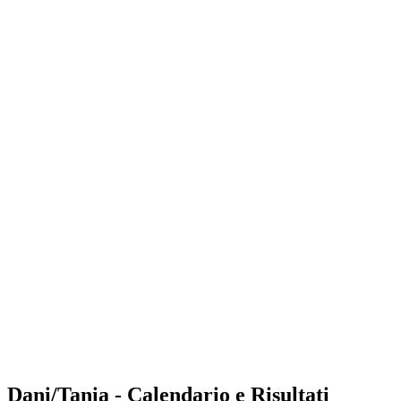
Where to Watch
Tickets
Programma
Squadre
Classifica
Statistiche
Torneo
News
Shop
Media
Stagione 2025
❮
Stagione 2025
Stagione 2023
Stagione 2022
Dani/Tania - Calendario e Risultati