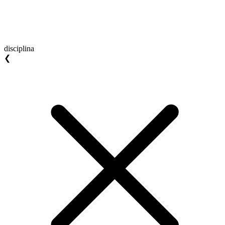
disciplina
❮