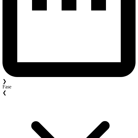
❯
Fase
❮