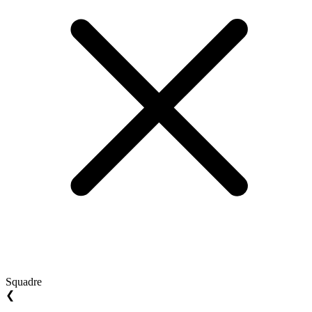
Squadre
❮