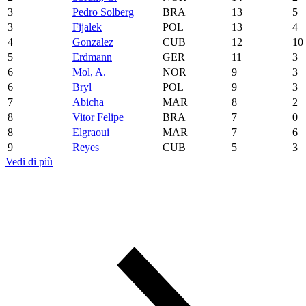
3
Pedro Solberg
BRA
13
5
3
Fijalek
POL
13
4
4
Gonzalez
CUB
12
10
5
Erdmann
GER
11
3
6
Mol, A.
NOR
9
3
6
Bryl
POL
9
3
7
Abicha
MAR
8
2
8
Vitor Felipe
BRA
7
0
8
Elgraoui
MAR
7
6
9
Reyes
CUB
5
3
Vedi di più