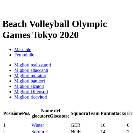
Beach Volleyball Olympic
Games Tokyo 2020
Maschile
Femminile
Migliori realizzatori
Migliori attaccanti
Migliori muratori
Migliori battitori
Migliori alzatori
Migliori Difensori
Migliori ricevitori
Nome del
Posizione
Pos.
Squadra
Team
Punti
attacks
Er
giocatore
Giocatore
1
Winter
GER
16
6
2
Sørum, C.
NOR
14
2