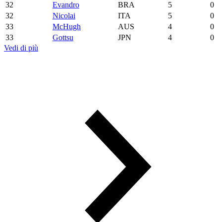
32
Evandro
BRA
5
0
32
Nicolai
ITA
5
0
33
McHugh
AUS
4
0
33
Gottsu
JPN
4
0
Vedi di più