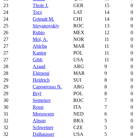
23
Thole J.
GER
15
0
24
Tocs
LAT
14
0
24
Grimalt M.
CHI
14
0
25
Stoyanovskiy
ROC
13
0
26
Rubio
MEX
12
0
27
Mol, A.
NOR
11
0
27
Abicha
MAR
11
0
27
Kantor
POL
11
0
27
Gibb
USA
11
0
28
Azaad
ARG
9
0
28
Elgraoui
MAR
9
0
29
Heidrich
SUI
8
0
29
Capogrosso N.
ARG
8
0
29
Bryl
POL
8
0
30
Semenov
ROC
7
0
30
Rossi
ITA
7
0
31
Meeuwsen
NED
6
0
32
Alison
BRA
5
0
32
Schweiner
CZE
5
0
32
Dalhausser
USA
5
0