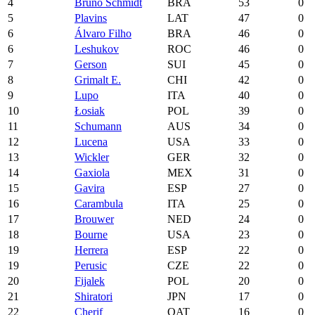
4
Bruno Schmidt
BRA
53
0
5
Plavins
LAT
47
0
6
Álvaro Filho
BRA
46
0
6
Leshukov
ROC
46
0
7
Gerson
SUI
45
0
8
Grimalt E.
CHI
42
0
9
Lupo
ITA
40
0
10
Łosiak
POL
39
0
11
Schumann
AUS
34
0
12
Lucena
USA
33
0
13
Wickler
GER
32
0
14
Gaxiola
MEX
31
0
15
Gavira
ESP
27
0
16
Carambula
ITA
25
0
17
Brouwer
NED
24
0
18
Bourne
USA
23
0
19
Herrera
ESP
22
0
19
Perusic
CZE
22
0
20
Fijalek
POL
20
0
21
Shiratori
JPN
17
0
22
Cherif
QAT
16
0