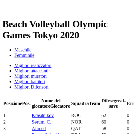
Beach Volleyball Olympic
Games Tokyo 2020
Maschile
Femminile
Migliori realizzatori
Migliori attaccanti
Migliori muratori
Migliori battitori
Migliori Difensori
Nome del
Difese
great-
Posizione
Pos.
Squadra
Team
Err
giocatore
Giocatore
save
1
Krasilnikov
ROC
62
0
2
Sørum, C.
NOR
60
0
3
Ahmed
QAT
58
0