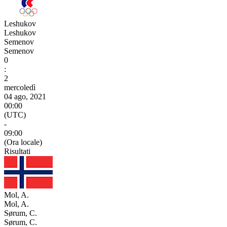
Leshukov
Leshukov
Semenov
Semenov
0
:
2
mercoledì
04 ago, 2021
00:00
(UTC)
-
09:00
(Ora locale)
Risultati
Mol, A.
Mol, A.
Sørum, C.
Sørum, C.