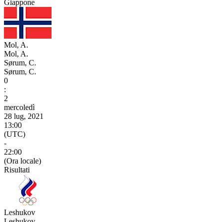
Giappone
Mol, A.
Mol, A.
Sørum, C.
Sørum, C.
0
:
2
mercoledì
28 lug, 2021
13:00
(UTC)
-
22:00
(Ora locale)
Risultati
Leshukov
Leshukov