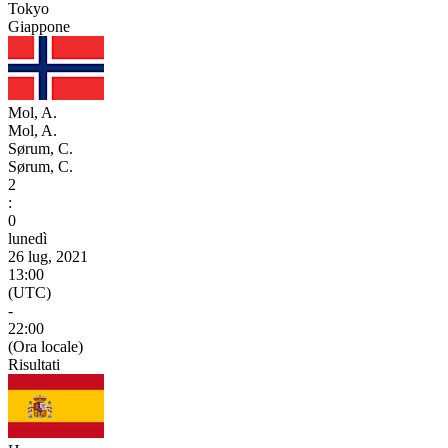
Tokyo
Giappone
Mol, A.
Mol, A.
Sørum, C.
Sørum, C.
2
:
0
lunedì
26 lug, 2021
13:00
(UTC)
-
22:00
(Ora locale)
Risultati